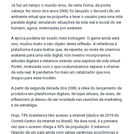
Já faz um tempo o mundo virou, de certa forma, de ponta
cabeça. No início dos anos 2000, foi lançado o
Second Life,
um
ambiente virtual que se propunha a levar o usuário para uma vida
paralela digital, simulando situações da vida real e social do ser
humano, agora, vivenciadas por avatares.
À época poderia ter soado meio bobagem. O game ainda está
vivo, mudou muito e não objeto desta reflexão. A referência à
plataforma é para ilustrar que, de repente, ao invés de criarmos
avatares para uma vida digital, nós mesmo incorporamos
atitudes digitais e estamos vivendo uma espécie de vida virtual.
Porém, misturada com o que costumávamos separar e chamar
de vida real. A pandemia foi mais um catalizador que nos
dragou para esse modelo.
A partir da segunda década dos 2000, a ideia do lançamento de
produtos em plataformas digitais, de lojas virtuais, de virais, de
influencers
já deixou de ser novidade nas reuniões de marketing
e de estratégia.
Hoje, 74% brasileiros têm acesso a internet (dados de 2019 do
Comitê Gestor da Internet no Brasil). Na área rural, é a primeira
vez que o acesso chega a 53% da população. E estamos
falando de um país ainda com sérias carências econômicas e