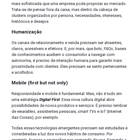
mais sofisticada que uma empresa pode propiciar ao mercado.
Trata-se de pensar fora da caixa, mas dentro da cabeça de
clusters organizados por persona, necessidades, interesses,
históricos e desejos.
Humanização
Os canais de relacionamento e venda precisam ser atraentes,
claros, acessíveis e efetivos. E, por mais, que
bots
,
FAQs
, bases
de conhecimentos auxiliem o consumidor a navegar com
autonomia, é preciso de interação humana para garantir mais
proximidade com clientes. Eles precisam se sentir pertencentes
e acolhidos.
Mobile (first but not only)
Responsividade e mobile é fundamental. Mas, não é tudo em
uma estratégia
Digital-First
.
Essa nova cultura digital abre
possibilidades de novos produtos e serviços. É preciso lembrar
de
wearables
, assistentes pessoais,
smart TVs
e
IoT
(Internet
das Coisas), por exemplo.
Todas essas tecnologias emergentes precisam ser estudadas e
consideradas a luz dos novos hábitos de consumo. Por
exemplo, buscas e operações por comando de voz. Segundo a