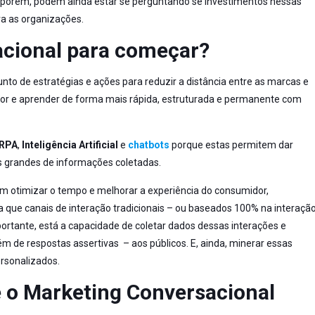
o, porém, podem ainda estar se perguntando se investimentos nessas
ra as organizações.
acional para começar?
to de estratégias e ações para reduzir a distância entre as marcas e
idor e aprender de forma mais rápida, estruturada e permanente com
RPA
,
Inteligência Artificial
e
chatbots
porque estas permitem dar
es grandes de informações coletadas.
m otimizar o tempo e melhorar a experiência do consumidor,
a que canais de interação tradicionais – ou baseados 100% na interaçã
rtante, está a capacidade de coletar dados dessas interações e
m de respostas assertivas – aos públicos. E, ainda, minerar essas
ersonalizados.
 o Marketing Conversacional