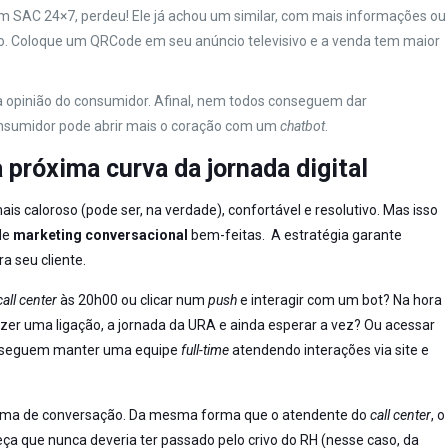
um SAC 24×7, perdeu! Ele já achou um similar, com mais informações ou
sso. Coloque um QRCode em seu anúncio televisivo e a venda tem maior
a opinião do consumidor. Afinal, nem todos conseguem dar
nsumidor pode abrir mais o coração com um
chatbot
.
próxima curva da jornada digital
is caloroso (pode ser, na verdade), confortável e resolutivo. Mas isso
de
marketing conversacional
bem-feitas. A estratégia garante
a seu cliente.
call center
às 20h00 ou clicar num
push
e interagir com um bot? Na hora
fazer uma ligação, a jornada da URA e ainda esperar a vez? Ou acessar
nseguem manter uma equipe
full-time
atendendo interações via site e
aforma de conversação. Da mesma forma que o atendente do
call center
, o
eça que nunca deveria ter passado pelo crivo do RH (nesse caso, da