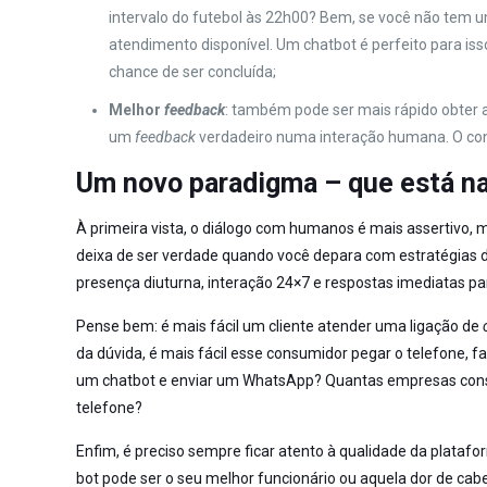
intervalo do futebol às 22h00? Bem, se você não tem 
atendimento disponível. Um chatbot é perfeito para i
chance de ser concluída;
Melhor
feedback
: também pode ser mais rápido obter 
um
feedback
verdadeiro numa interação humana. O co
Um novo paradigma – que está na 
À primeira vista, o diálogo com humanos é mais assertivo, ma
deixa de ser verdade quando você depara com estratégias 
presença diuturna, interação 24×7 e respostas imediatas par
Pense bem: é mais fácil um cliente atender uma ligação de
da dúvida, é mais fácil esse consumidor pegar o telefone, 
um chatbot e enviar um WhatsApp? Quantas empresas co
telefone?
Enfim, é preciso sempre ficar atento à qualidade da plat
bot pode ser o seu melhor funcionário ou aquela dor de cab