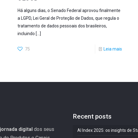
Há alguns dias, o Senado Federal aprovou finalmente
a LGPD, Lei Geral de Proteção de Dados, que regula o
tratamento de dados pessoais dos brasileiros,
incluindo
[…]
75
Leia mais
Recent posts
jornada digital
dos seus
AI Index 2025: os insights de 
ão de Produtos e Canais