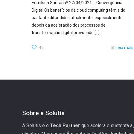
Edmilson Santana* 22/04/2021 … Convergência
Digital Os benefícios da cloud computing têm sido
bastante difundidos atualmente, especialmente
depois da aceleração dos processos de
transformação digital provocado
[…]
49
Leia mais
Sobre a Solutis
A Solutis é o
Tech Partner
que acelera e sustenta a
clientes. Abordagem Ágil e Agile DevOps. Implantaç