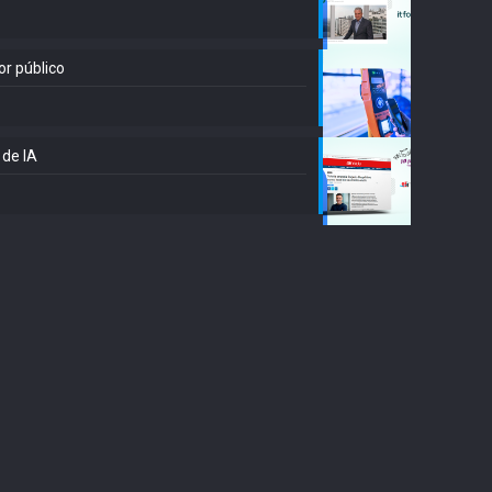
or público
 de IA