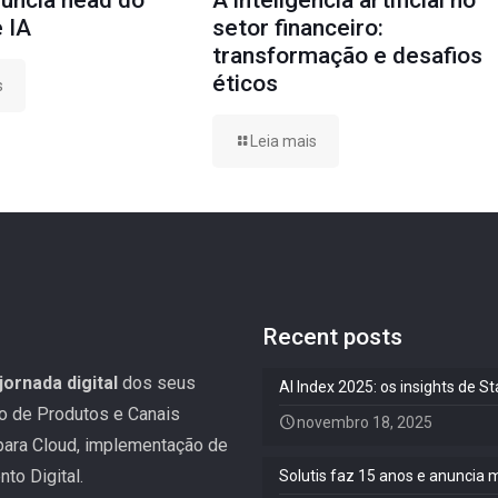
nuncia head do
A inteligência artificial no
 IA
setor financeiro:
transformação e desafios
éticos
s
Leia mais
Recent posts
jornada digital
dos seus
AI Index 2025: os insights de 
ão de Produtos e Canais
novembro 18, 2025
 para Cloud, implementação de
to Digital.
Solutis faz 15 anos e anuncia 