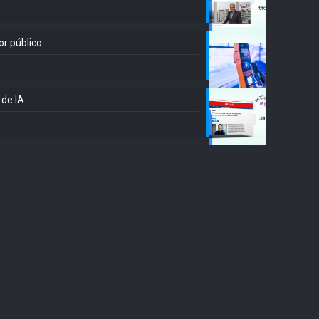
or público
 de IA