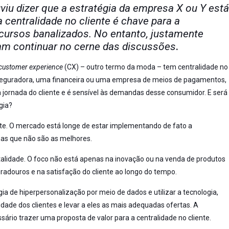
viu dizer que a estratégia da empresa X ou Y est
a centralidade no cliente é chave para a
cursos banalizados. No entanto, justamente
am continuar no cerne das discussões
.
customer experience
(CX) – outro termo da moda – tem centralidade no
ma seguradora, uma financeira ou uma empresa de meios de pagamentos,
a jornada do cliente e é sensível às demandas desse consumidor. E será
égia?
ente. O mercado está longe de estar implementando de fato a
lhas que não são as melhores.
alidade. O foco não está apenas na inovação ou na venda de produtos
adouros e na satisfação do cliente ao longo do tempo.
ia de hiperpersonalização por meio de dados e utilizar a tecnologia,
alidade dos clientes e levar a eles as mais adequadas ofertas. A
ário trazer uma proposta de valor para a centralidade no cliente.