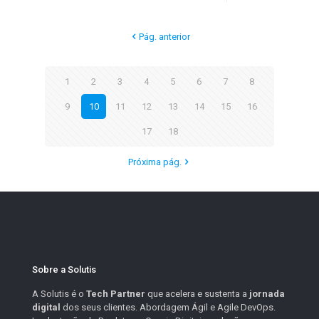
Pág. anterior
1
2
3
4
5
6
7
8
9
10
11
12
13
14
15
16
17
18
Próxima pág.
Sobre a Solutis
A Solutis é o
Tech Partner
que acelera e sustenta a
jornada
digital
dos seus clientes. Abordagem Ágil e Agile DevOps.